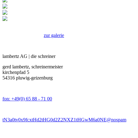
zur galerie
lambertz AG | die schreiner
gerd lambertz, schreinermeister
kirchenpfad 5
54316 pluwig-geizenburg
fon: +49(0) 65 88 - 71 00
tN3a0tv0x9fcxtHd2tHG0d2Z2NXZ1tHGwM6a0NE@nospam