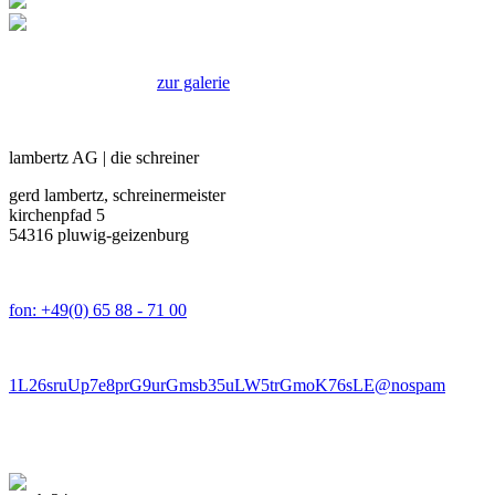
zur galerie
lambertz AG | die schreiner
gerd lambertz, schreinermeister
kirchenpfad 5
54316 pluwig-geizenburg
fon: +49(0) 65 88 - 71 00
1L26sruUp7e8prG9urGmsb35uLW5trGmoK76sLE@nospam