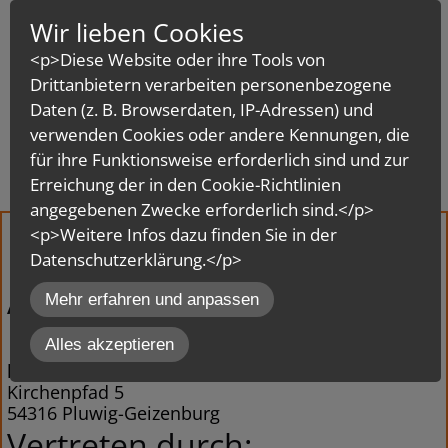
Wir lieben Cookies
<p>Diese Website oder ihre Tools von
Drittanbietern verarbeiten personenbezogene
Daten (z. B. Browserdaten, IP-Adressen) und
verwenden Cookies oder andere Kennungen, die
für ihre Funktionsweise erforderlich sind und zur
MENÜ
Erreichung der in den Cookie-Richtlinien
angegebenen Zwecke erforderlich sind.</p>
Impressum
<p>Weitere Infos dazu finden Sie in der
Datenschutzerklärung.</p>
inCMS
Angaben gemäß § 5 Digitale-
Mehr erfahren und anpassen
Dienste-Gesetz (DDG):
Alles akzeptieren
lambertz AG | die schreiner
Kirchenpfad 5
54316 Pluwig-Geizenburg
Vertreten durch: