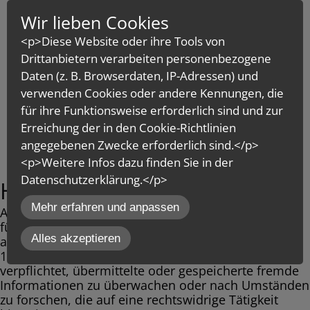
Wir lieben Cookies
<p>Diese Website oder ihre Tools von
Drittanbietern verarbeiten personenbezogene
Daten (z. B. Browserdaten, IP-Adressen) und
verwenden Cookies oder andere Kennungen, die
für ihre Funktionsweise erforderlich sind und zur
MENÜ
Erreichung der in den Cookie-Richtlinien
angegebenen Zwecke erforderlich sind.</p>
<p>Weitere Infos dazu finden Sie in der
Datenschutzerklärung.</p>
Haftung für Inhalte
inCMS
Mehr erfahren und anpassen
Als Diensteanbieter sind wir gemäß § 7 Abs.1 TMG
für eigene Inhalte auf diesen Seiten nach den
Alles akzeptieren
allgemeinen Gesetzen verantwortlich. Nach §§ 8 bis
10 TMG sind wir als Diensteanbieter jedoch nicht
verpflichtet, übermittelte oder gespeicherte fremde
Informationen zu überwachen oder nach Umständen
zu forschen, die auf eine rechtswidrige Tätigkeit